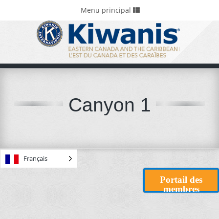
Accueil
Portails et fondations
Toggle
Menu principal
navigation
Canyon 1
Français
Portail des
membres