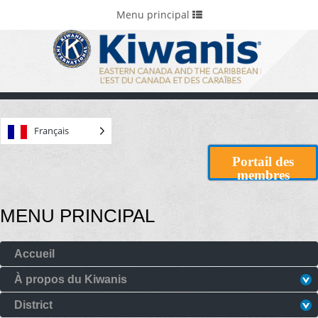
Accueil
Portails et fondations
Toggle
Menu principal
navigation
Français
Portail des
membres
MENU PRINCIPAL
Accueil
À propos du Kiwanis
District